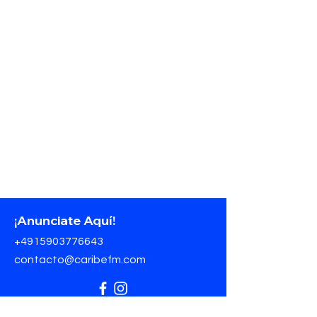
¡Anunciate Aquí!
+4915903776643
contacto@caribefm.com