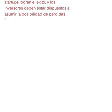
startups logran el éxito, y los 
inversores deben estar dispuestos a 
asumir la posibilidad de pérdidas 
financieras.
Consejos para Inversores en 
Startups Alemanas
Para los inversores interesados en 
el ecosistema de startups alemán, 
aquí hay algunos consejos:
1. Investiga Ampliamente: 
Realiza una investigación 
exhaustiva sobre las startups en las 
que estás interesado, su equipo de 
dirección, su modelo de negocio y 
su potencial de crecimiento.