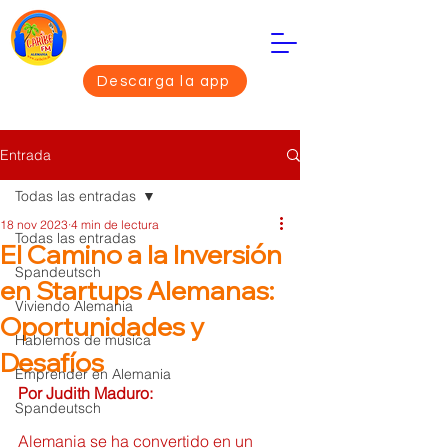
Descarga la app
Entrada
Todas las entradas
18 nov 2023
4 min de lectura
Todas las entradas
El Camino a la Inversión
Spandeutsch
en Startups Alemanas:
Viviendo Alemania
Oportunidades y
Hablemos de música
Desafíos
Emprender en Alemania
Por Judith Maduro:
Spandeutsch
Alemania se ha convertido en un 