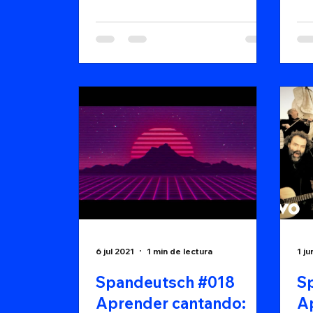
de
fas
6 jul 2021
1 min de lectura
1 ju
Spandeutsch #018
S
Aprender cantando:
A