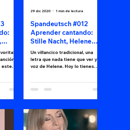
29 dic 2020
1 min de lectura
13
Spandeutsch #012
do:
Aprender cantando:
,
Stille Nacht, Helene
Fischer
vorita?
Un villancico tradicional, una
anción a
letra que nada tiene que ver y la
a este
voz de Helene. Hoy lo tienes
todo para aprender.