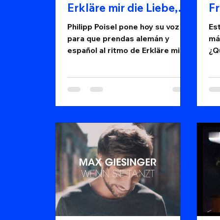
Erkläre mir die Liebe,
Fr
Philipp Poisel
Sa
Philipp Poisel pone hoy su voz
Es
para que prendas alemán y
má
español al ritmo de Erkläre mir
¿Q
die Liebe. ¿Te vienes?
al
de