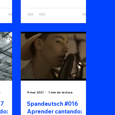
esencia de la introspección y la
conexión emocional....
a
9 mar 2021
1 min de lectura
17
Spandeutsch #016
do:
Aprender cantando: