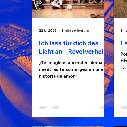
22 jul 2025
3 min de lectura
14 
Ich lass für dich das
Es
Licht an – Revolverheld
Po
His
¿Te imaginas aprender alemán
La
mientras te sumerges en una
da
historia de amor?
con