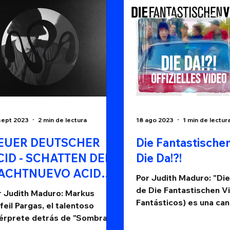
sept 2023
2 min de lectura
18 ago 2023
1 min de lectur
EUER DEUTSCHER
Die Fantastischen
CID - SCHATTEN DER
Die Da!?!
ACHTNUEVO ACIDO
Por Judith Maduro: "Die
LEMÁN - SOMBRAS
de Die Fantastischen Vi
r Judith Maduro: Markus
E LA NOCHE
Fantásticos) es una ca
feil Pargas, el talentoso
aborda el misterio y am
térprete detrás de "Sombras
una chica...