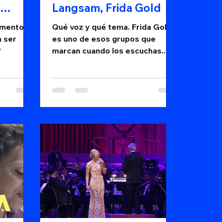
Langsam, Frida Gold
omentos
Qué voz y qué tema. Frida Gold
a ser
es uno de esos grupos que
?
marcan cuando los escuchas.
¿Te vienes con ella a aprender
alemán y español?