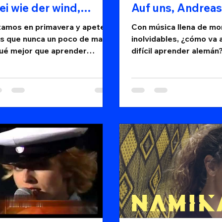
ei wie der wind,
Auf uns, Andreas
ntiano
Bourani
tamos en primavera y apetece
Con música llena de m
s que nunca un poco de mar.
inolvidables, ¿cómo va 
ué mejor que aprender
difícil aprender alemán
emán con el sonido de las olas
 fondo?