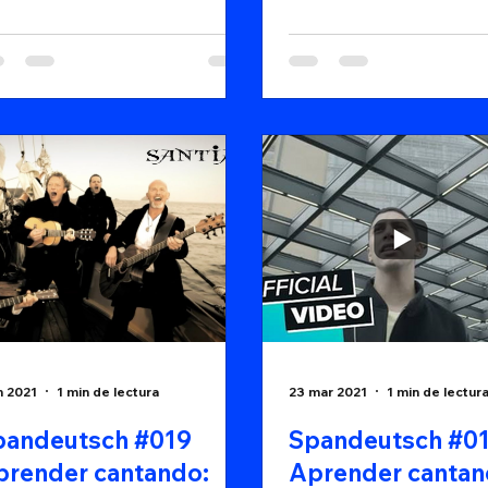
 la Noche," ha tenido una
cinación por la...
n 2021
1 min de lectura
23 mar 2021
1 min de lectur
pandeutsch #019
Spandeutsch #0
prender cantando:
Aprender cantan