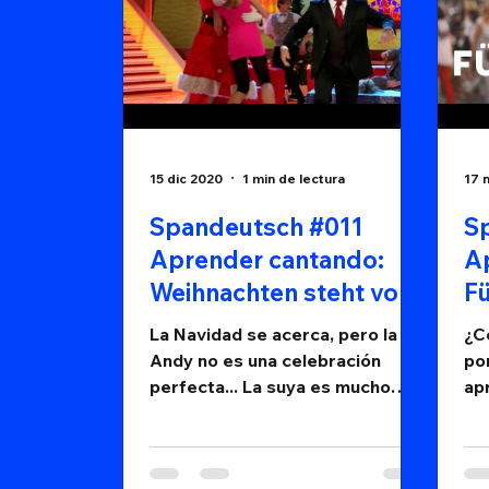
15 dic 2020
1 min de lectura
17 
Spandeutsch #011
S
Aprender cantando:
A
Weihnachten steht vor
Fü
der Tür, Andy Borg
La Navidad se acerca, pero la de
¿C
Andy no es una celebración
po
perfecta... La suya es mucho
ap
mejor.