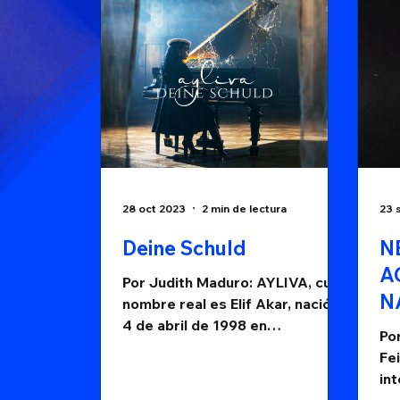
28 oct 2023
2 min de lectura
23 
Deine Schuld
N
A
Por Judith Maduro: AYLIVA, cuyo
N
nombre real es Elif Akar, nació el
4 de abril de 1998 en
A
Po
Recklinghausen tiene raíces
D
Fei
turcas, es una...
in