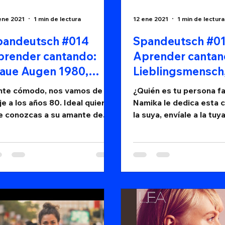
ene 2021
1 min de lectura
12 ene 2021
1 min de lectura
pandeutsch #014
Spandeutsch #0
prender cantando:
Aprender cantan
laue Augen 1980,
Lieblingsmensch
eal
Namika
nte cómodo, nos vamos de
¿Quién es tu persona fa
je a los años 80. Ideal quiere
Namika le dedica esta c
e conozcas a su amante de
la suya, envíale a la tuy
s azules y tan sentimental.
tema para que aprenda idiomas
cantando.