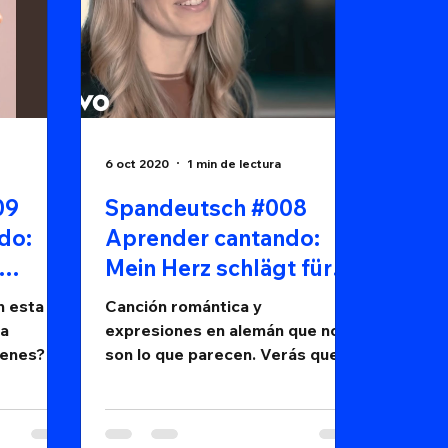
6 oct 2020
1 min de lectura
09
Spandeutsch #008
do:
Aprender cantando:
Mein Herz schlägt für
dich, Klima
n esta
Canción romántica y
ra
expresiones en alemán que no
ienes?
son lo que parecen. Verás que
aprender es fácil.