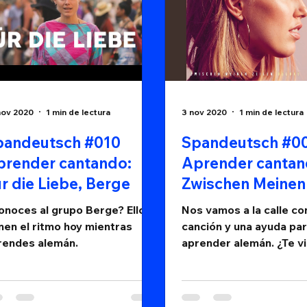
nov 2020
1 min de lectura
3 nov 2020
1 min de lectura
pandeutsch #010
Spandeutsch #0
prender cantando:
Aprender cantan
r die Liebe, Berge
Zwischen Meinen
Zeilen, Lea
onoces al grupo Berge? Ellos
Nos vamos a la calle co
nen el ritmo hoy mientras
canción y una ayuda pa
rendes alemán.
aprender alemán. ¿Te v