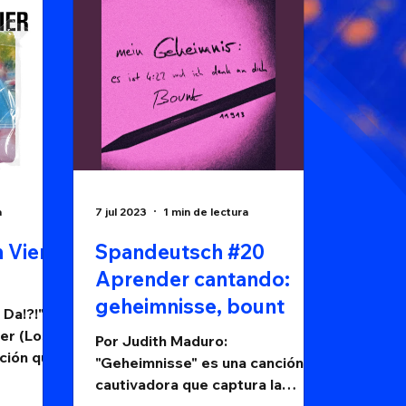
a
7 jul 2023
1 min de lectura
 Vier -
Spandeutsch #20
Aprender cantando:
geheimnisse, bount
 Da!?!"
er (Los 4
Por Judith Maduro:
nción que
"Geheimnisse" es una canción
or hacia
cautivadora que captura la