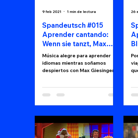
9 feb 2021
1 min de lectura
26 
Spandeutsch #015
S
Aprender cantando:
A
Wenn sie tanzt, Max
B
Giesinger
Id
Música alegre para aprender
Po
idiomas mientras soñamos
via
despiertos con Max Giesinger.
qu
¡A bailar con Wenn sie tanzt!
ojo