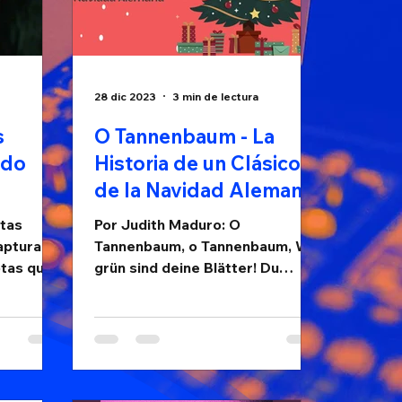
28 dic 2023
3 min de lectura
s
O Tannenbaum - La
rdo
Historia de un Clásico
de la Navidad Alemana
rtas
Por Judith Maduro: O
apturan
Tannenbaum, o Tannenbaum, Wie
otas que
grün sind deine Blätter! Du
zas,
grünst nicht nur zur
Sommerzeit, Nein, auch im
Winter,...