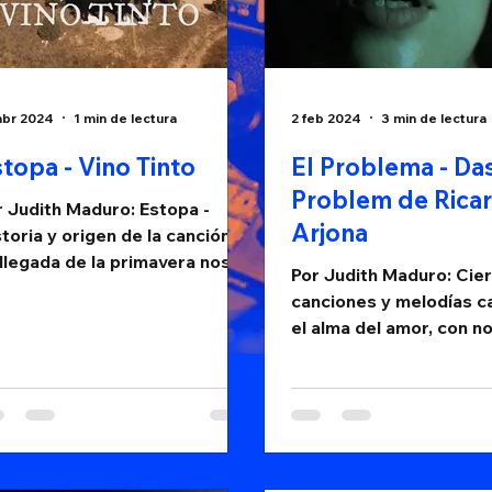
abr 2024
1 min de lectura
2 feb 2024
3 min de lectura
topa - Vino Tinto
El Problema - Da
Problem de Rica
r Judith Maduro: Estopa -
Arjona
toria y origen de la canción
 llegada de la primavera nos
Por Judith Maduro: Cie
 la oportunidad de celebrar
canciones y melodías c
 una de las...
el alma del amor, con n
narran alegrías y triste
pasiones y dolores,...