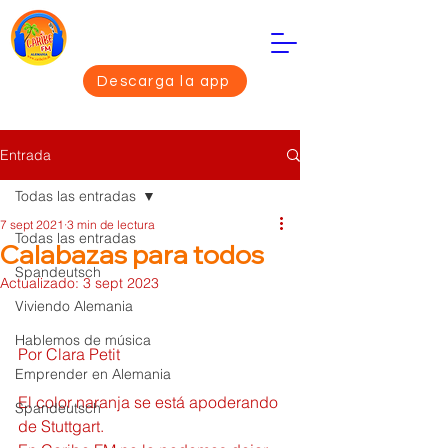
Descarga la app
Entrada
Todas las entradas
7 sept 2021
3 min de lectura
Todas las entradas
Calabazas para todos
Spandeutsch
Actualizado:
3 sept 2023
Viviendo Alemania
Hablemos de música
Por Clara Petit
Emprender en Alemania
El color naranja se está apoderando 
Spandeutsch
de Stuttgart.