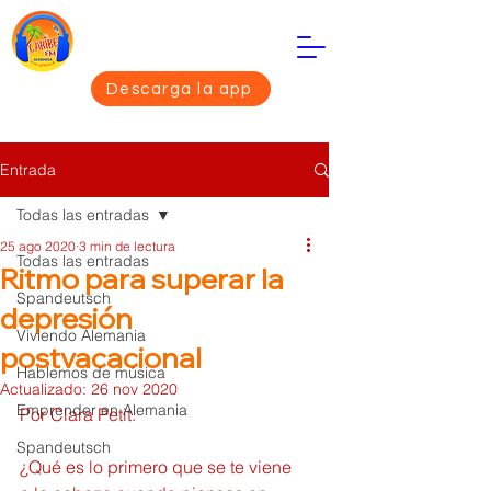
Descarga la app
Entrada
Todas las entradas
25 ago 2020
3 min de lectura
Todas las entradas
Ritmo para superar la
Spandeutsch
depresión
Viviendo Alemania
postvacacional
Hablemos de música
Actualizado:
26 nov 2020
Emprender en Alemania
Por Clara Petit.
Spandeutsch
¿Qué es lo primero que se te viene 