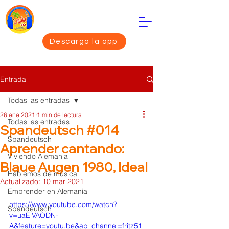
Descarga la app
Entrada
Todas las entradas
26 ene 2021
1 min de lectura
Todas las entradas
Spandeutsch #014
Spandeutsch
Aprender cantando:
Viviendo Alemania
Blaue Augen 1980, Ideal
Hablemos de música
Actualizado:
10 mar 2021
Emprender en Alemania
https://www.youtube.com/watch?
Spandeutsch
v=uaEiVAODN-
A&feature=youtu.be&ab_channel=fritz51