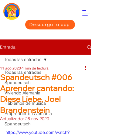
Descarga la app
Entrada
Todas las entradas
11 ago 2020
1 min de lectura
Todas las entradas
Spandeutsch #006
Spandeutsch
Aprender cantando:
Viviendo Alemania
Diese Liebe, Joel
Hablemos de música
Brandenstein
Emprender en Alemania
Actualizado:
26 nov 2020
Spandeutsch
https://www.youtube.com/watch?