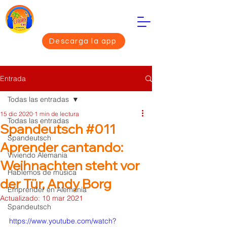
Descarga la app
Entrada
Todas las entradas
15 dic 2020
1 min de lectura
Todas las entradas
Spandeutsch #011
Spandeutsch
Aprender cantando:
Viviendo Alemania
Weihnachten steht vor
Hablemos de música
der Tür, Andy Borg
Emprender en Alemania
Actualizado:
10 mar 2021
Spandeutsch
https://www.youtube.com/watch?